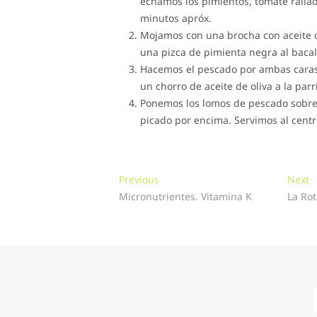
echamos los pimientos, tomate rallad
minutos apróx.
Mojamos con una brocha con aceite d
una pizca de pimienta negra al bacal
Hacemos el pescado por ambas caras,
un chorro de aceite de oliva a la par
Ponemos los lomos de pescado sobre 
picado por encima. Servimos al centr
Navegación
Previous
N
Previous
Next
post:
p
Micronutrientes. Vitamina K
La Rot
de
entradas