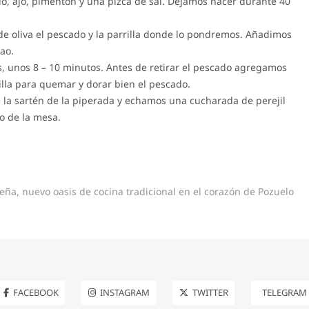
o, ajo, pimentón y una pizca de sal. Dejamos hacer durante 40
e oliva el pescado y la parrilla donde lo pondremos. Añadimos
ao.
 unos 8 – 10 minutos. Antes de retirar el pescado agregamos
rilla para quemar y dorar bien el pescado.
la sartén de la piperada y echamos una cucharada de perejil
o de la mesa.
ext
ost:
eña, nuevo oasis de cocina tradicional en el corazón de Pozuelo
FACEBOOK
INSTAGRAM
TWITTER
TELEGRAM