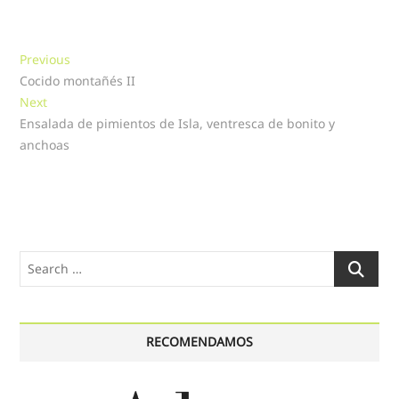
Navegación
Previous
Previous
post:
Cocido montañés II
de
Next
Next
entradas
post:
Ensalada de pimientos de Isla, ventresca de bonito y
anchoas
Search
…
RECOMENDAMOS