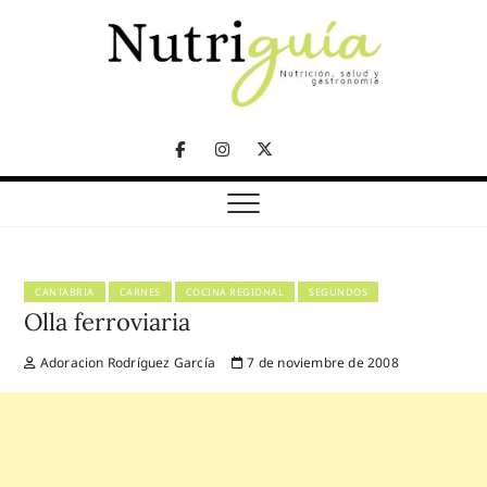
Skip
to
content
NUTRICIÓN, SALUD Y GASTRONOMÍA
Nutriguía (Desde
Facebook
Instagram
Twitter
2002)
Telegram
CANTABRIA
CARNES
COCINA REGIONAL
SEGUNDOS
Olla ferroviaria
Adoracion Rodríguez García
7 de noviembre de 2008