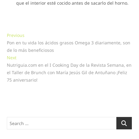
que el interior esté cocido antes de sacarlo del horno.
Navegación
Previous
Previous
post:
Pon en tu vida los ácidos grasos Omega 3 diariamente, son
de
de lo más beneficiosos
entradas
Next
Next
post:
Nutriguia.com en el I Cooking Day de la Revista Semana, en
el Taller de Brunch con María Jesús Gil de Antuñano ¡Feliz
75 aniversario!
Search
…