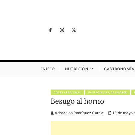
Skip
to
content
Facebook
Instagram
Twitter
Telegram
Nutrig
NUTRICIÓN, SALUD
INICIO
NUTRICIÓN
GASTRONOMÍA
COCINA REGIONAL
GASTRONOMÍA DE MADRID
Besugo al horno
Adoracion Rodríguez García
15 de mayo 