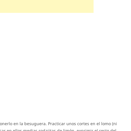
onerlo en la besuguera. Practicar unos cortes en el lomo (ni
r en ellos medias rodajitas de limón, exprimir el resto del