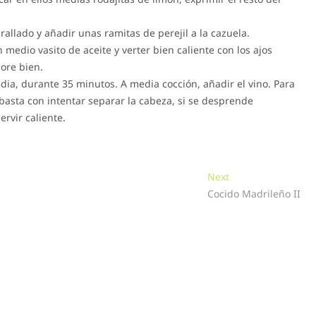
allado y añadir unas ramitas de perejil a la cazuela.
n medio vasito de aceite y verter bien caliente con los ajos
ore bien.
ia, durante 35 minutos. A media cocción, añadir el vino. Para
 basta con intentar separar la cabeza, si se desprende
ervir caliente.
Next
Next
post:
Cocido Madrileño II