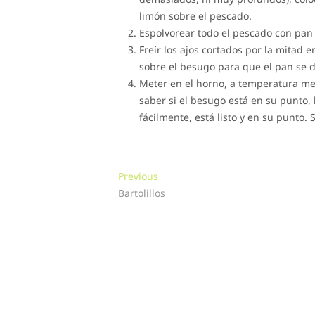
limón sobre el pescado.
Espolvorear todo el pescado con pan r
Freír los ajos cortados por la mitad e
sobre el besugo para que el pan se d
Meter en el horno, a temperatura med
saber si el besugo está en su punto,
fácilmente, está listo y en su punto. S
Navegación
Previous
Previous
post:
Bartolillos
de
entradas