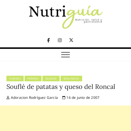
Skip
to
content
NUTRICIÓN, SALUD Y GASTRONOMÍA
Nutriguía (Desde
Facebook
Instagram
Twitter
2002)
Telegram
HUEVOS
PATATAS
QUESOS
SEGUNDOS
Souflé de patatas y queso del Roncal
Adoracion Rodríguez García
16 de junio de 2007