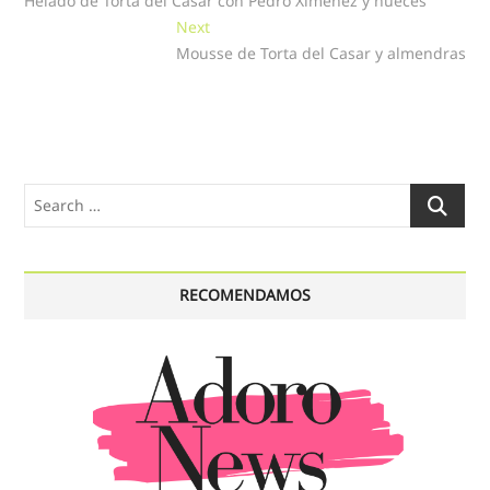
Helado de Torta del Casar con Pedro Ximénez y nueces
de
Next
Next
entradas
post:
Mousse de Torta del Casar y almendras
Search
…
RECOMENDAMOS