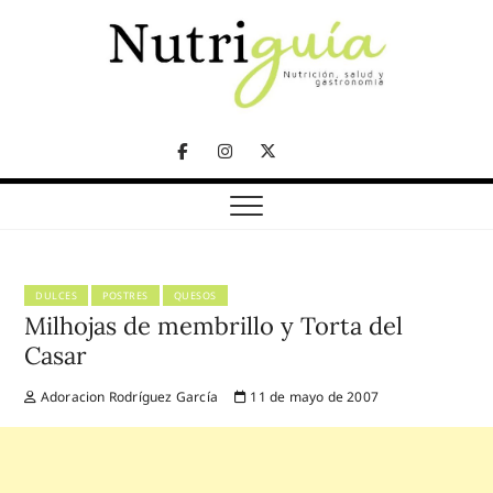
Skip
to
content
NUTRICIÓN, SALUD Y GASTRONOMÍA
Nutriguía (Desde
Facebook
Instagram
Twitter
2002)
Telegram
DULCES
POSTRES
QUESOS
Milhojas de membrillo y Torta del
Casar
Adoracion Rodríguez García
11 de mayo de 2007