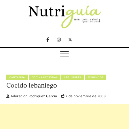
Skip
to
content
NUTRICIÓN, SALUD Y GASTRONOMÍA
Nutriguía (Desde
Facebook
Instagram
Twitter
2002)
Telegram
CANTABRIA
COCINA REGIONAL
LEGUMBRES
SEGUNDOS
Cocido lebaniego
Adoracion Rodríguez García
7 de noviembre de 2008