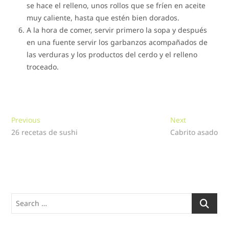
se hace el relleno, unos rollos que se fríen en aceite
muy caliente, hasta que estén bien dorados.
A la hora de comer, servir primero la sopa y después
en una fuente servir los garbanzos acompañados de
las verduras y los productos del cerdo y el relleno
troceado.
Navegación
Previous
Next
Previous
Next
post:
post:
26 recetas de sushi
Cabrito asado
de
entradas
Search
…