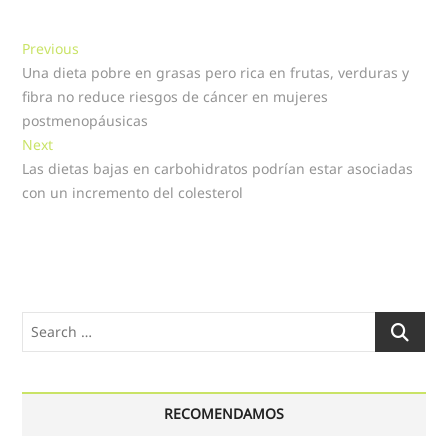
Navegación
Previous
Previous
post:
Una dieta pobre en grasas pero rica en frutas, verduras y
de
fibra no reduce riesgos de cáncer en mujeres
entradas
postmenopáusicas
Next
Next
post:
Las dietas bajas en carbohidratos podrían estar asociadas
con un incremento del colesterol
Search
…
RECOMENDAMOS