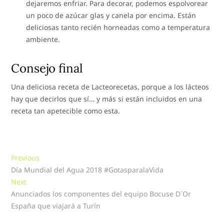
dejaremos enfriar. Para decorar, podemos espolvorear
un poco de azúcar glas y canela por encima. Están
deliciosas tanto recién horneadas como a temperatura
ambiente.
Consejo final
Una deliciosa receta de Lacteorecetas, porque a los lácteos
hay que decirlos que sí… y más si están incluidos en una
receta tan apetecible como esta.
Navegación
Previous
Previous
post:
Día Mundial del Agua 2018 #GotasparalaVida
de
Next
Next
entradas
post:
Anunciados los componentes del equipo Bocuse D´Or
España que viajará a Turín