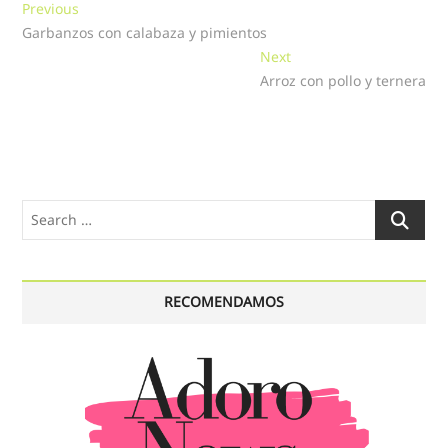
Navegación
Previous
Previous
post:
Garbanzos con calabaza y pimientos
de
Next
Next
entradas
post:
Arroz con pollo y ternera
Search
…
RECOMENDAMOS