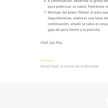
A continuación, desechar la grasa de
para potenciar su sabor. Podremos ret
Montaje del plato: filetear el pato 
Seguidamente, elaborar una base de s
continuación, añadir la salsa al con
gajo de pera hecho a la plancha.
Chef: Juli Pila.
Navegación
Previous
Previous
post:
Mood Food, la cocina de la felicidad
de
entradas