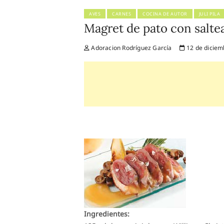
AVES
CARNES
COCINA DE AUTOR
JULI PILA
Magret de pato con saltea
Adoracion Rodríguez García
12 de diciem
Ingredientes: