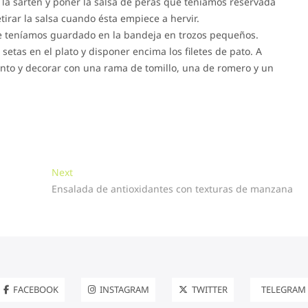
 la sartén y poner la salsa de peras que teníamos reservada
irar la salsa cuando ésta empiece a hervir.
que teníamos guardado en la bandeja en trozos pequeños.
etas en el plato y disponer encima los filetes de pato. A
junto y decorar con una rama de tomillo, una de romero y un
Next
Next
post:
Ensalada de antioxidantes con texturas de manzana
FACEBOOK
INSTAGRAM
TWITTER
TELEGRAM