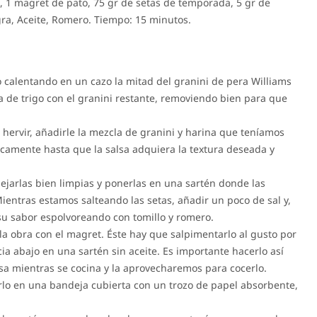
, 1 magret de pato, 75 gr de setas de temporada, 5 gr de
gra, Aceite, Romero. Tiempo: 15 minutos.
 calentando en un cazo la mitad del granini de pera Williams
ina de trigo con el granini restante, removiendo bien para que
hervir, añadirle la mezcla de granini y harina que teníamos
amente hasta que la salsa adquiera la textura deseada y
dejarlas bien limpias y ponerlas en una sartén donde las
ientras estamos salteando las setas, añadir un poco de sal y,
 su sabor espolvoreando con tomillo y romero.
 obra con el magret. Éste hay que salpimentarlo al gusto por
ia abajo en una sartén sin aceite. Es importante hacerlo así
sa mientras se cocina y la aprovecharemos para cocerlo.
rlo en una bandeja cubierta con un trozo de papel absorbente,