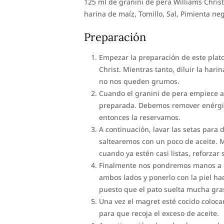
125 ml de granini de pera Williams Christ
harina de maíz, Tomillo, Sal, Pimienta ne
Preparación
Empezar la preparación de este plato
Christ. Mientras tanto, diluir la har
no nos queden grumos.
Cuando el granini de pera empiece a 
preparada. Debemos remover enérgic
entonces la reservamos.
A continuación, lavar las setas para 
saltearemos con un poco de aceite. M
cuando ya estén casi listas, reforzar
Finalmente nos pondremos manos a la
ambos lados y ponerlo con la piel hac
puesto que el pato suelta mucha gra
Una vez el magret esté cocido coloca
para que recoja el exceso de aceite.