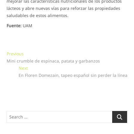
mejorar las características nutricionales de los productos
lácteos y abre nuevas vías para reforzar las propiedades
saludables de estos alimentos.
Fuente:
UAM
Navegación
Previous
Previous
post:
Mini crumble de espinaca, patata y garbanzos
de
Next
Next
entradas
post:
En Floren Domezain, tapeo español sin perder la línea
Search
…