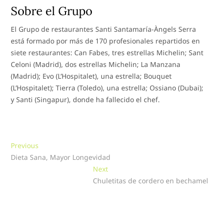
Sobre el Grupo
El Grupo de restaurantes Santi Santamaría-Àngels Serra
está formado por más de 170 profesionales repartidos en
siete restaurantes: Can Fabes, tres estrellas Michelin; Sant
Celoni (Madrid), dos estrellas Michelin; La Manzana
(Madrid); Evo (L’Hospitalet), una estrella; Bouquet
(L’Hospitalet); Tierra (Toledo), una estrella; Ossiano (Dubai);
y Santi (Singapur), donde ha fallecido el chef.
Navegación
Previous
Previous
post:
Dieta Sana, Mayor Longevidad
de
Next
Next
entradas
post:
Chuletitas de cordero en bechamel