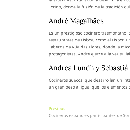
Torino, donde la fusión de la tradición c
André Magalhäes
Es un prestigioso cocinero trasmontano, 
restaurantes de Lisboa, como el Lisbon Pr
Taberna da Rúa das Flores, donde la micol
protagonistas. André ejerce a la vez su l
Andrea Lundh y Sebastiá
Cocineros suecos, que desarrollan un int
un gran peso al igual que los elementos 
Navegación
Previous
Previous
post:
Cocineros españoles participantes de So
de
entradas