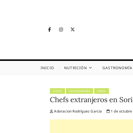
Skip
to
content
Facebook
Instagram
Twitter
Telegram
Nutrig
NUTRICIÓN, SALUD
INICIO
NUTRICIÓN
GASTRONOMÍA
CHEFS
GASTRONOMÍA
SORIA
Chefs extranjeros en Sor
Adoracion Rodríguez García
1 de octubre