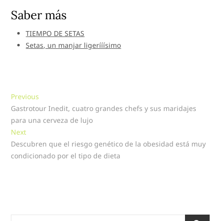
Saber más
TIEMPO DE SETAS
Setas, un manjar ligerííísimo
Navegación
Previous
Previous
post:
Gastrotour Inedit, cuatro grandes chefs y sus maridajes
de
para una cerveza de lujo
entradas
Next
Next
post:
Descubren que el riesgo genético de la obesidad está muy
condicionado por el tipo de dieta
Search