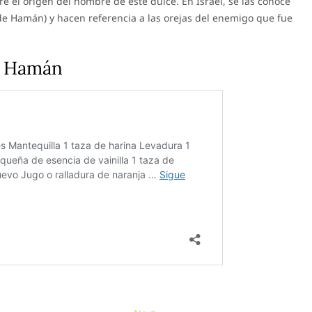
e el origen del nombre de este dulce. En Israel, se las conoce
de Hamán) y hacen referencia a las orejas del enemigo que fue
de Hamán