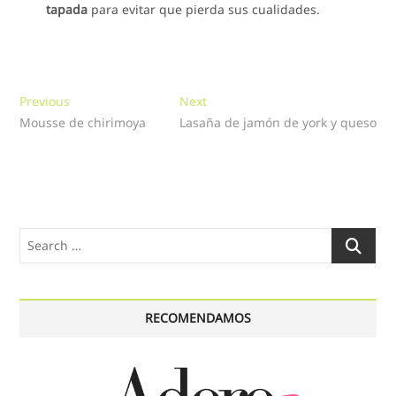
tapada
para evitar que pierda sus cualidades.
Navegación
Previous
Next
Previous
Next
post:
post:
Mousse de chirimoya
Lasaña de jamón de york y queso
de
entradas
Search
…
RECOMENDAMOS