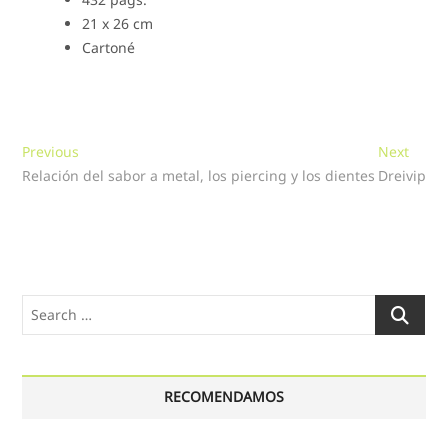
21 x 26 cm
Cartoné
Navegación
Previous
Next
Previous
Next
post:
post:
Relación del sabor a metal, los piercing y los dientes
Dreivip
de
entradas
Search
…
RECOMENDAMOS