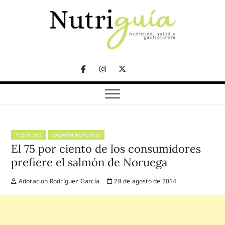
Skip
to
content
NUTRICIÓN, SALUD Y GASTRONOMÍA
Nutriguía (Desde
Facebook
Instagram
Twitter
2002)
Telegram
PESCADOS
SALMÓN NORUEGO
El 75 por ciento de los consumidores
prefiere el salmón de Noruega
Adoracion Rodríguez García
28 de agosto de 2014