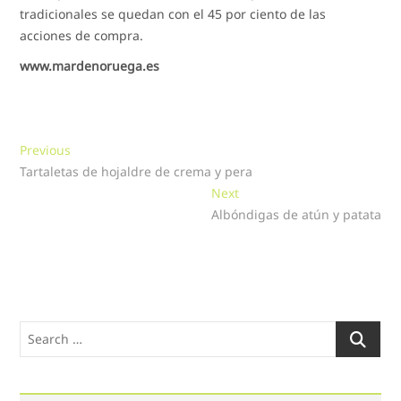
tradicionales se quedan con el 45 por ciento de las
acciones de compra.
www.mardenoruega.es
Navegación
Previous
Previous
post:
Tartaletas de hojaldre de crema y pera
de
Next
Next
entradas
post:
Albóndigas de atún y patata
Search
…