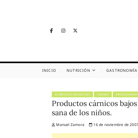
Skip
to
content
Facebook
Instagram
Twitter
Telegram
Nutrig
NUTRICIÓN, SALUD
INICIO
NUTRICIÓN
GASTRONOMÍA
ALIMENTOS INFANTILES
CARNES
PRECOCINADO
Productos cárnicos bajos e
sana de los niños.
Manuel Zamora
16 de noviembre de 200