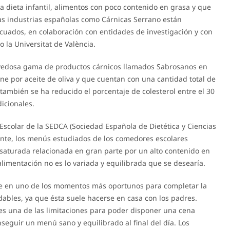
 la dieta infantil, alimentos con poco contenido en grasa y que
as industrias españolas como Cárnicas Serrano están
uados, en colaboración con entidades de investigación y con
 la Universitat de València.
vedosa gama de productos cárnicos llamados Sabrosanos en
rne por aceite de oliva y que cuentan con una cantidad total de
también se ha reducido el porcentaje de colesterol entre el 30
dicionales.
Escolar de la SEDCA (Sociedad Española de Dietética y Ciencias
ente, los menús estudiados de los comedores escolares
saturada relacionada en gran parte por un alto contenido en
alimentación no es lo variada y equilibrada que se desearía.
rse en uno de los momentos más oportunos para completar la
dables, ya que ésta suele hacerse en casa con los padres.
 es una de las limitaciones para poder disponer una cena
nseguir un menú sano y equilibrado al final del día. Los