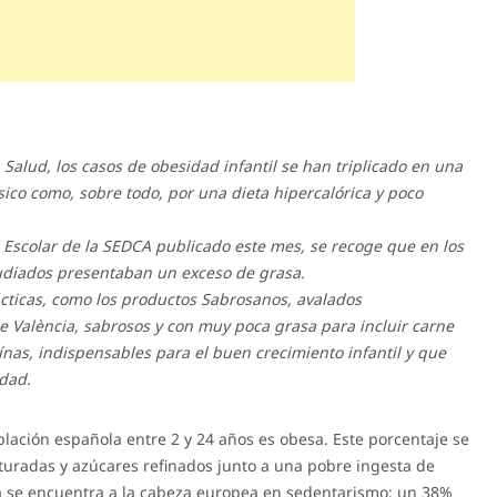
Salud, los casos de obesidad infantil se han triplicado en una
ísico como, sobre todo, por una dieta hipercalórica y poco
n Escolar de la SEDCA publicado este mes, se recoge que en los
diados presentaban un exceso de grasa.
cticas, como los productos Sabrosanos, avalados
de València, sabrosos y con muy poca grasa para incluir carne
eínas, indispensables para el buen crecimiento infantil y que
idad.
blación española entre 2 y 24 años es obesa. Este porcentaje se
uradas y azúcares refinados junto a una pobre ingesta de
aña se encuentra a la cabeza europea en sedentarismo: un 38%