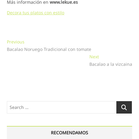
Más información en
www.lekue.es
Decora tus platos con estilo
Navegación
Previous
Previous
post:
Bacalao Noruego Tradicional con tomate
de
Next
Next
entradas
post:
Bacalao a la vizcaina
Search
…
RECOMENDAMOS