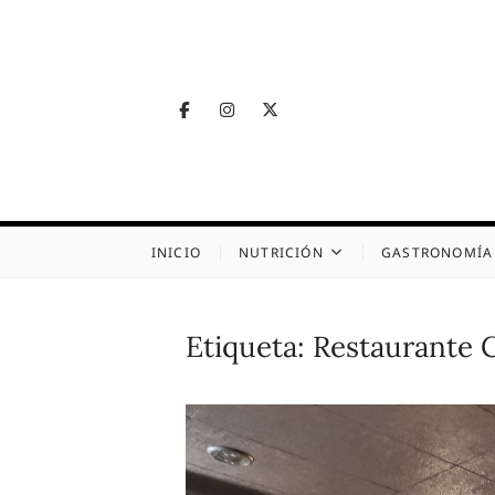
Skip
to
content
Facebook
Instagram
Twitter
Telegram
Nutrig
NUTRICIÓN, SALUD
INICIO
NUTRICIÓN
GASTRONOMÍA
Etiqueta:
Restaurante C