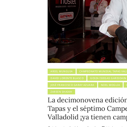
ARIEL MUNGUIA
CAMPEONATO MUNDIAL TAPAS VAL
DAVID LORENTE BLASCO
GOIZA ISIEGAS GARISOAIN
JOSÉ FRANCISCO GARAY AZUARA
NOEL MOGLIA
ZAREEN SHAIKH
La decimonovena edición
Tapas y el séptimo Camp
Valladolid ¡ya tienen ca