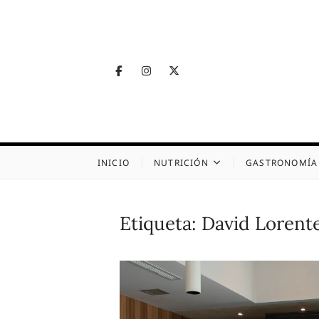
Skip
to
content
Facebook
Instagram
Twitter
Telegram
Nutrig
NUTRICIÓN, SALUD
INICIO
NUTRICIÓN
GASTRONOMÍA
Etiqueta:
David Lorent