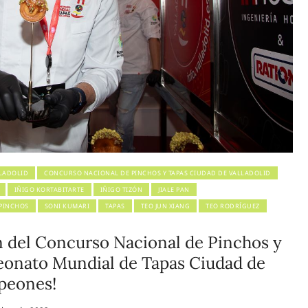
LADOLID
CONCURSO NACIONAL DE PINCHOS Y TAPAS CIUDAD DE VALLADOLID
IÑIGO KORTABITARTE
IÑIGO TIZÓN
JIALE PAN
PINCHOS
SONI KUMARI
TAPAS
TEO JUN XIANG
TEO RODRÍGUEZ
 del Concurso Nacional de Pinchos y
eonato Mundial de Tapas Ciudad de
mpeones!