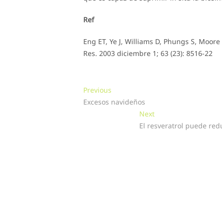
Ref
Eng ET, Ye J, Williams D, Phungs S, Moor
Res. 2003 diciembre 1; 63 (23): 8516-22
Navegación
Previous
Previous
post:
Excesos navideños
de
Next
Next
entradas
post:
El resveratrol puede redu