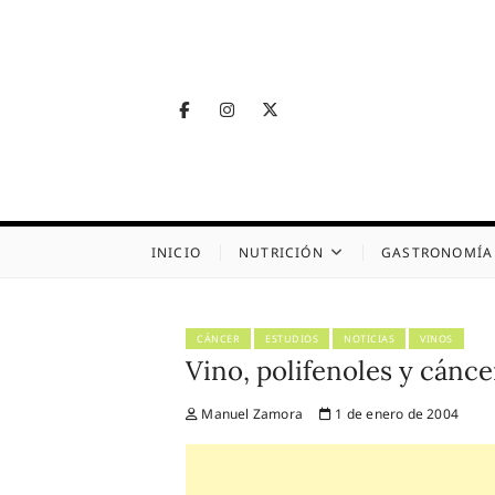
Skip
to
content
Facebook
Instagram
Twitter
Telegram
Nutrig
NUTRICIÓN, SALUD
INICIO
NUTRICIÓN
GASTRONOMÍA
CÁNCER
ESTUDIOS
NOTICIAS
VINOS
Vino, polifenoles y cánc
Manuel Zamora
1 de enero de 2004