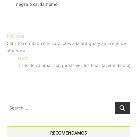
negra o cardamomo.
Navegación
Previous
Previous
post:
Cabrito confitado con caracoles a la antigua y ajoaceite de
de
albahaca
entradas
Next
Next
post:
Tiras de calamar con judías verdes finas (aceite de ajo)
Search
…
RECOMENDAMOS