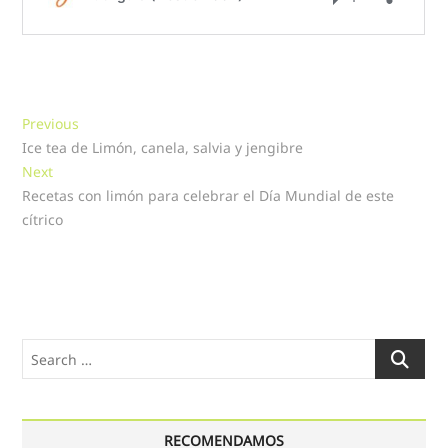
Navegación
Previous
Previous
post:
Ice tea de Limón, canela, salvia y jengibre
de
Next
Next
entradas
post:
Recetas con limón para celebrar el Día Mundial de este
cítrico
Search
…
RECOMENDAMOS