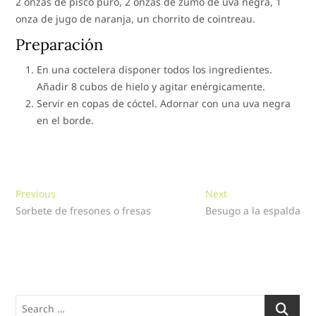
2 onzas de pisco puro, 2 onzas de zumo de uva negra, 1
onza de jugo de naranja, un chorrito de cointreau.
Preparación
En una coctelera disponer todos los ingredientes.
Añadir 8 cubos de hielo y agitar enérgicamente.
Servir en copas de cóctel. Adornar con una uva negra
en el borde.
Navegación
Previous
Next
Previous
Next
post:
post:
Sorbete de fresones o fresas
Besugo a la espalda
de
entradas
Search