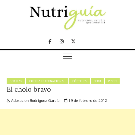
Skip
to
content
NUTRICIÓN, SALUD Y GASTRONOMÍA
Nutriguía (Desde
Facebook
Instagram
Twitter
2002)
Telegram
BEBIDAS
COCINA INTERNACIONAL
CÓCTELES
PERÚ
PISCO
El cholo bravo
Adoracion Rodríguez García
19 de febrero de 2012