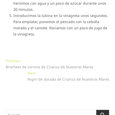
hervimos con agua y un poco de azúcar durante unos
20 minutos.
Introducimos la lubina en la vinagreta unos segundos.
Para emplatar, ponemos el pescado con la cebolla
morada y el camote. Rociamos con un poco de jugo de
la vinagreta.
Navegación
Previous
Previous
post:
Brocheta de corvina de Crianza de Nuestros Mares
de
Next
Next
entradas
post:
Nigiri de dorada de Crianza de Nuestros Mares
Search