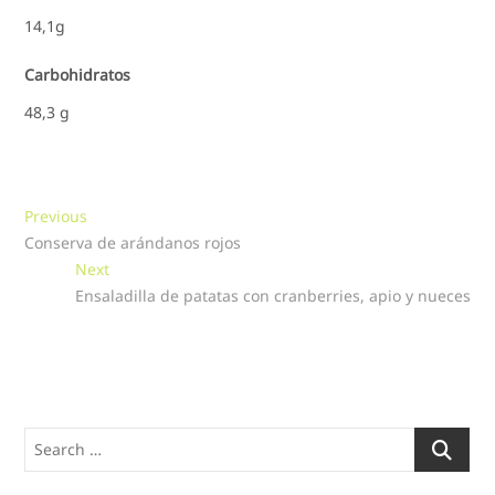
14,1g
Carbohidratos
48,3 g
Navegación
Previous
Previous
post:
Conserva de arándanos rojos
de
Next
Next
entradas
post:
Ensaladilla de patatas con cranberries, apio y nueces
Search
…