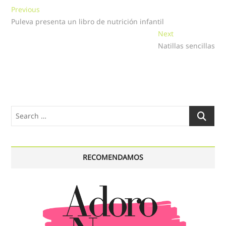
Navegación
Previous
Previous
post:
Puleva presenta un libro de nutrición infantil
de
Next
Next
entradas
post:
Natillas sencillas
Search
…
RECOMENDAMOS