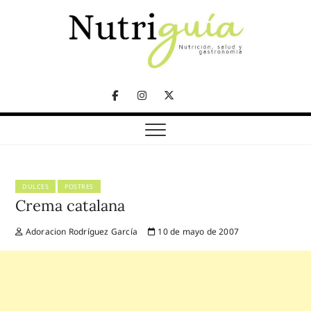
Skip
to
content
NUTRICIÓN, SALUD Y GASTRONOMÍA
Nutriguía (Desde
Facebook
Instagram
Twitter
2002)
Telegram
DULCES
POSTRES
Crema catalana
Adoracion Rodríguez García
10 de mayo de 2007