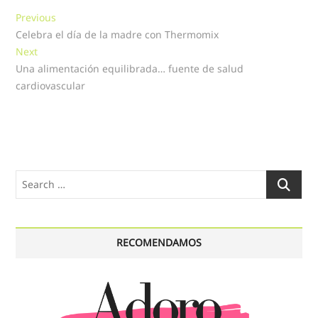
Navegación
Previous
Previous
post:
Celebra el día de la madre con Thermomix
de
Next
Next
entradas
post:
Una alimentación equilibrada… fuente de salud
cardiovascular
Search
…
RECOMENDAMOS