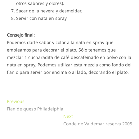
otros sabores y olores).
Sacar de la nevera y desmoldar.
Servir con nata en spray.
Consejo final:
Podemos darle sabor y color a la nata en spray que
empleamos para decorar el plato. Sólo tenemos que
mezclar 1 cucharadita de café descafeinado en polvo con la
nata en spray. Podemos utilizar esta mezcla como fondo del
flan o para servir por encima o al lado, decorando el plato.
Navegación
Previous
Previous
post:
Flan de queso Philadelphia
de
Next
Next
entradas
post:
Conde de Valdemar reserva 2005