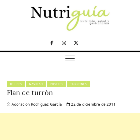
Skip
to
content
NUTRICIÓN, SALUD Y GASTRONOMÍA
Nutriguía (Desde
Facebook
Instagram
Twitter
2002)
Telegram
DULCES
NAVIDAD
POSTRES
TURRONES
Flan de turrón
Adoracion Rodríguez García
22 de diciembre de 2011