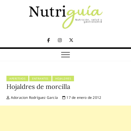
Skip
to
content
NUTRICIÓN, SALUD Y GASTRONOMÍA
Nutriguía (Desde
Facebook
Instagram
Twitter
2002)
Telegram
APERITIVOS
ENTRANTES
HOJALDRES
Hojaldres de morcilla
Adoracion Rodríguez García
17 de enero de 2012