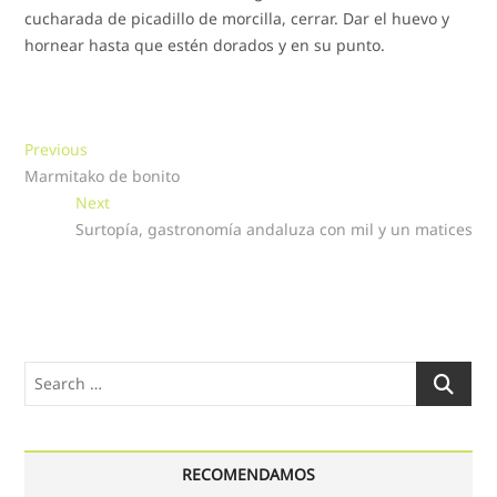
cucharada de picadillo de morcilla, cerrar. Dar el huevo y
hornear hasta que estén dorados y en su punto.
Navegación
Previous
Previous
post:
Marmitako de bonito
de
Next
Next
entradas
post:
Surtopía, gastronomía andaluza con mil y un matices
Search
…
RECOMENDAMOS