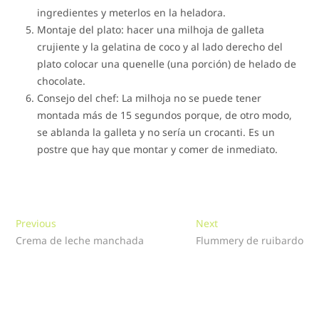
ingredientes y meterlos en la heladora.
Montaje del plato: hacer una milhoja de galleta
crujiente y la gelatina de coco y al lado derecho del
plato colocar una quenelle (una porción) de helado de
chocolate.
Consejo del chef: La milhoja no se puede tener
montada más de 15 segundos porque, de otro modo,
se ablanda la galleta y no sería un crocanti. Es un
postre que hay que montar y comer de inmediato.
Navegación
Previous
Next
Previous
Next
post:
post:
Crema de leche manchada
Flummery de ruibardo
de
entradas