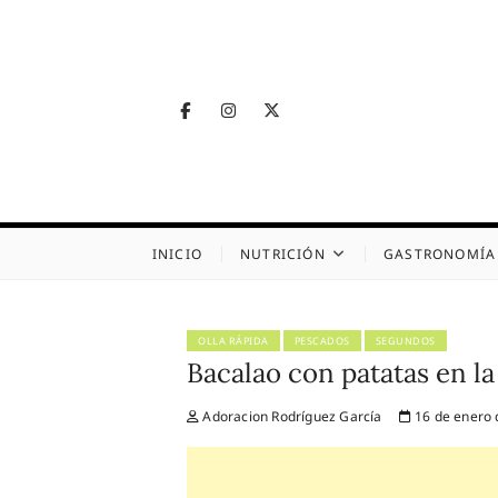
Skip
to
content
Facebook
Instagram
Twitter
Telegram
Nutrig
NUTRICIÓN, SALUD
INICIO
NUTRICIÓN
GASTRONOMÍA
OLLA RÁPIDA
PESCADOS
SEGUNDOS
Bacalao con patatas en la 
Adoracion Rodríguez García
16 de enero 