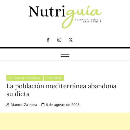
Skip
to
content
NUTRICIÓN, SALUD Y GASTRONOMÍA
Nutriguía (Desde
Facebook
Instagram
Twitter
2002)
Telegram
DIETA MEDITERRÁNEA
OBESIDAD
La población mediterránea abandona
su dieta
Manuel Zamora
6 de agosto de 2008