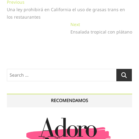
Navegación
Previous
Previous
post:
Una ley prohibirá en California el uso de grasas trans en
de
los restaurantes
entradas
Next
Next
post:
Ensalada tropical con plátano
Search
…
RECOMENDAMOS