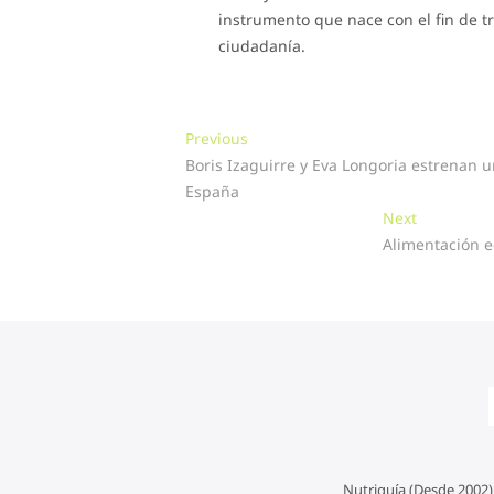
instrumento que nace con el fin de tra
ciudadanía.
Navegación
Previous
Previous
post:
Boris Izaguirre y Eva Longoria estrenan
de
España
entradas
Next
Next
post:
Alimentación e
Nutriguía (Desde 2002)