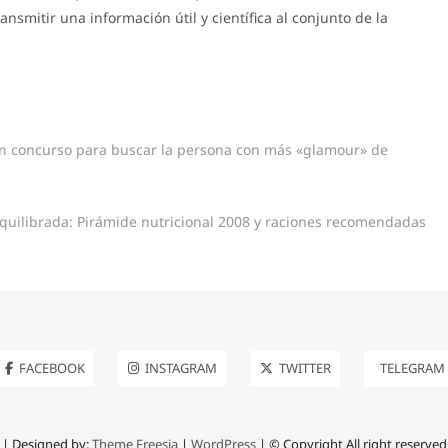
nsmitir una información útil y científica al conjunto de la
 un concurso para buscar la persona con más «glamour» de
quilibrada: Pirámide nutricional 2008 y raciones recomendadas
FACEBOOK
INSTAGRAM
TWITTER
TELEGRAM
| Designed by:
Theme Freesia
|
WordPress
| © Copyright All right reserved