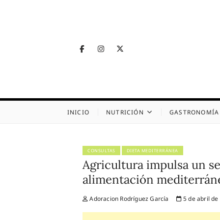
Skip
to
content
Facebook
Instagram
Twitter
Telegram
Nutrig
NUTRICIÓN, SALUD
INICIO
NUTRICIÓN
GASTRONOMÍA
CONSULTAS
DIETA MEDITERRÁNEA
Agricultura impulsa un se
alimentación mediterrán
Adoracion Rodríguez García
5 de abril de