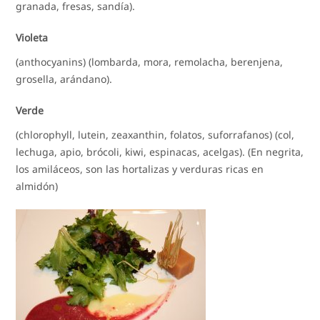
granada, fresas, sandía).
Violeta
(anthocyanins) (lombarda, mora, remolacha, berenjena,
grosella, arándano).
Verde
(chlorophyll, lutein, zeaxanthin, folatos, suforrafanos) (col,
lechuga, apio, brócoli, kiwi, espinacas, acelgas). (En negrita,
los amiláceos, son las hortalizas y verduras ricas en
almidón)