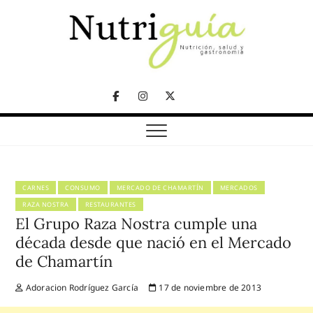
Skip
to
content
NUTRICIÓN, SALUD Y GASTRONOMÍA
Nutriguía (Desde
Facebook
Instagram
Twitter
2002)
Telegram
CARNES
CONSUMO
MERCADO DE CHAMARTÍN
MERCADOS
RAZA NOSTRA
RESTAURANTES
El Grupo Raza Nostra cumple una
década desde que nació en el Mercado
de Chamartín
Adoracion Rodríguez García
17 de noviembre de 2013