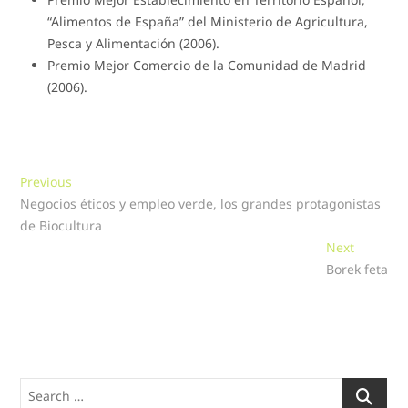
“Alimentos de España” del Ministerio de Agricultura,
Pesca y Alimentación (2006).
Premio Mejor Comercio de la Comunidad de Madrid
(2006).
Navegación
Previous
Previous
post:
Negocios éticos y empleo verde, los grandes protagonistas
de
de Biocultura
entradas
Next
Next
post:
Borek feta
Search