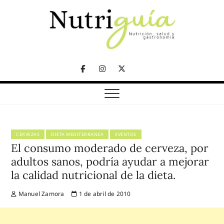
Skip
to
content
NUTRICIÓN, SALUD Y GASTRONOMÍA
Nutriguía (Desde
Facebook
Instagram
Twitter
2002)
Telegram
CERVEZAS
DIETA MEDITERRÁNEA
EVENTOS
El consumo moderado de cerveza, por
adultos sanos, podría ayudar a mejorar
la calidad nutricional de la dieta.
Manuel Zamora
1 de abril de 2010