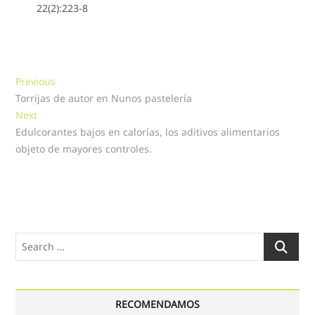
22(2):223-8
Navegación
Previous
Previous
post:
Torrijas de autor en Nunos pastelería
de
Next
Next
entradas
post:
Edulcorantes bajos en calorías, los aditivos alimentarios
objeto de mayores controles.
Search
…
RECOMENDAMOS