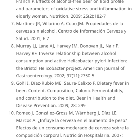
Franch P. Effects of alcohol-free beer on lipid profile
and parameters of oxidative stress and inflammation in
elderly women. Nutrition. 2009; 25(2):182-7
Martínez JR, Villarino A, Cobo JM. Propiedades de la
cerveza sin alcohol. Centro de Información Cerveza y
Salud. 2001; E 7
Murray LJ, Lane AJ, Harvey IM, Donovan JL, Nair P,
Harvey RF. Inverse relationship between alcohol
consumption and active Helicobacter pylori infection:
the Bristol Helicobacter project. American Journal of
Gastroenterology. 2002; 97(11):2750-5
Goñi I, Díaz-Rubio ME, Saura-Calixto F. Dietary fever in
beer: Content, Composition, Colonic Fermentability,
and contribution to the diet. Beer in Health and
Disease Prevention. 2009; 28: 299
Romeo J, González-Gross M, Wärnberg J, Díaz LE,
Marcos A. ¿Influye la cerveza en el aumento de peso?
Efectos de un consumo moderado de cerveza sobre la
composición corporal. Nutrición Hospitalaria. 2007;