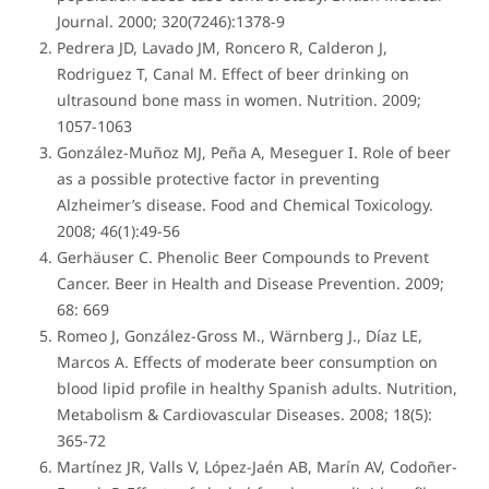
Journal. 2000; 320(7246):1378-9
Pedrera JD, Lavado JM, Roncero R, Calderon J,
Rodriguez T, Canal M. Effect of beer drinking on
ultrasound bone mass in women. Nutrition. 2009;
1057-1063
González-Muñoz MJ, Peña A, Meseguer I. Role of beer
as a possible protective factor in preventing
Alzheimer’s disease. Food and Chemical Toxicology.
2008; 46(1):49-56
Gerhäuser C. Phenolic Beer Compounds to Prevent
Cancer. Beer in Health and Disease Prevention. 2009;
68: 669
Romeo J, González-Gross M., Wärnberg J., Díaz LE,
Marcos A. Effects of moderate beer consumption on
blood lipid profile in healthy Spanish adults. Nutrition,
Metabolism & Cardiovascular Diseases. 2008; 18(5):
365-72
Martínez JR, Valls V, López-Jaén AB, Marín AV, Codoñer-