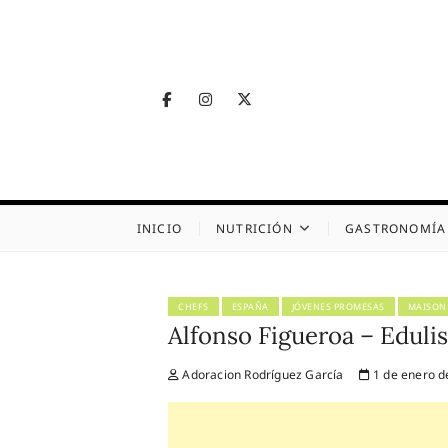
Skip
to
content
Facebook
Instagram
Twitter
Telegram
Nutrig
NUTRICIÓN, SALUD
INICIO
NUTRICIÓN
GASTRONOMÍA
CHEFS
ESPAÑA
JÓVENES PROMESAS
MAISO
Alfonso Figueroa – Edulis
Adoracion Rodríguez García
1 de enero d