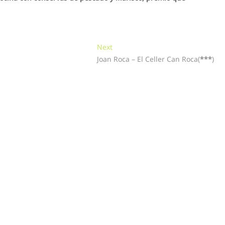
Next
Next
post:
Joan Roca – El Celler Can Roca(
***
)