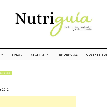
uía (Desde 2002)
 Y GASTRONOMÍA
SALUD
RECETAS
TENDENCIAS
QUIENES S
N MUUMM
e 2012