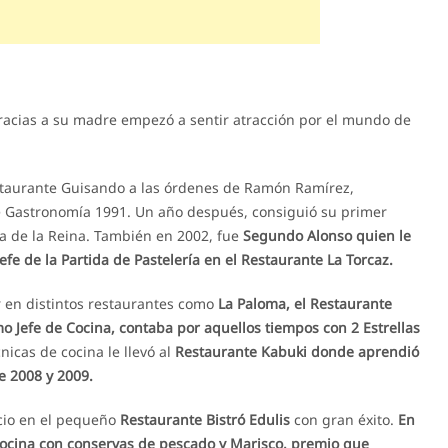
acias a su madre empezó a sentir atracción por el mundo de
taurante Guisando a las órdenes de Ramón Ramírez,
de Gastronomía 1991. Un año después, consiguió su primer
la de la Reina. También en 2002, fue
Segundo Alonso quien le
fe de la Partida de Pastelería en el Restaurante La Torcaz.
r en distintos restaurantes como
La Paloma, el Restaurante
o Jefe de Cocina, contaba por aquellos tiempos con 2 Estrellas
icas de cocina le llevó al
Restaurante Kabuki donde aprendió
e 2008 y 2009.
cio en el pequeño
Restaurante Bistró Edulis
con gran éxito.
En
a cocina con conservas de pescado y Marisco, premio que