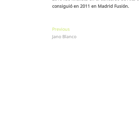
consiguió en 2011 en Madrid Fusión.
Navegación
Previous
Previous
post:
Jano Blanco
de
entradas