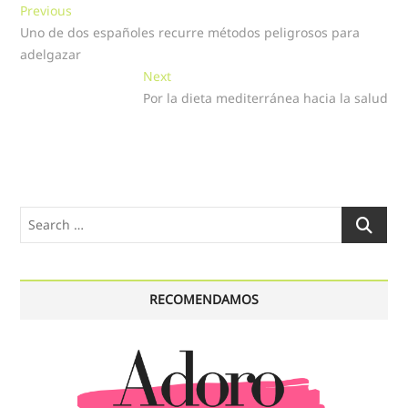
Navegación
Previous
Previous
post:
Uno de dos españoles recurre métodos peligrosos para
de
adelgazar
entradas
Next
Next
post:
Por la dieta mediterránea hacia la salud
Search
…
RECOMENDAMOS