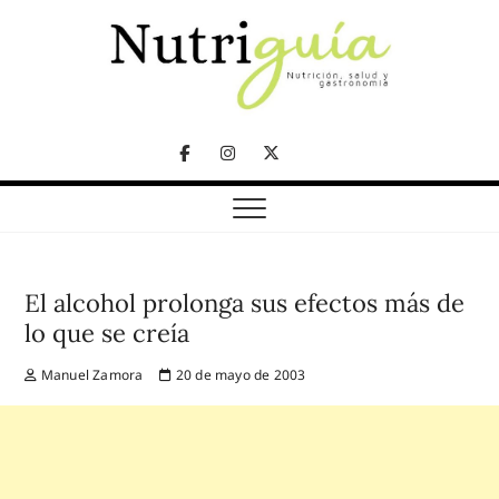
Skip
to
content
NUTRICIÓN, SALUD Y GASTRONOMÍA
Nutriguía (Desde
Facebook
Instagram
Twitter
2002)
Telegram
El alcohol prolonga sus efectos más de
lo que se creía
Manuel Zamora
20 de mayo de 2003