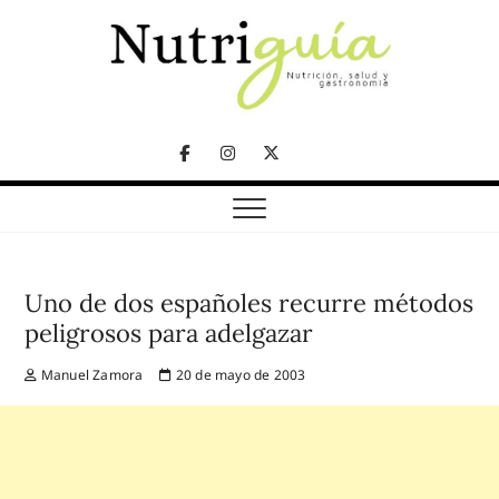
Skip
to
content
NUTRICIÓN, SALUD Y GASTRONOMÍA
Nutriguía (Desde
Facebook
Instagram
Twitter
2002)
Telegram
Uno de dos españoles recurre métodos
peligrosos para adelgazar
Manuel Zamora
20 de mayo de 2003