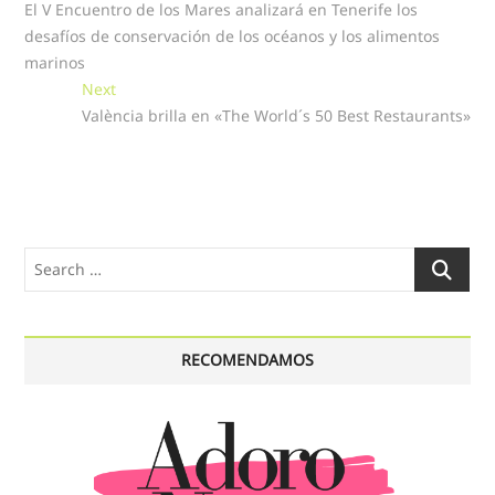
post:
El V Encuentro de los Mares analizará en Tenerife los
de
desafíos de conservación de los océanos y los alimentos
entradas
marinos
Next
Next
post:
València brilla en «The World´s 50 Best Restaurants»
Search
…
RECOMENDAMOS