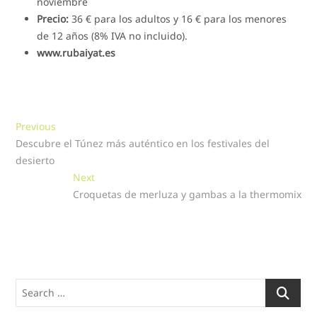
noviembre
Precio:
36 € para los adultos y 16 € para los menores
de 12 años (8% IVA no incluido).
www.rubaiyat.es
Navegación
Previous
Previous
post:
Descubre el Túnez más auténtico en los festivales del
de
desierto
entradas
Next
Next
post:
Croquetas de merluza y gambas a la thermomix
Search
…