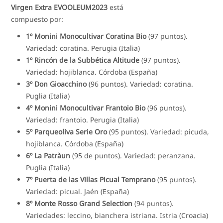
Virgen Extra EVOOLEUM2023
está
compuesto por:
1º Monini Monocultivar Coratina Bio
(97 puntos).
Variedad: coratina. Perugia (Italia)
1º Rincón de la Subbética Altitude
(97 puntos).
Variedad: hojiblanca. Córdoba (España)
3º Don Gioacchino
(96 puntos). Variedad: coratina.
Puglia (Italia)
4º Monini Monocultivar Frantoio Bio
(96 puntos).
Variedad: frantoio. Perugia (Italia)
5º Parqueoliva Serie Oro
(95 puntos). Variedad: picuda,
hojiblanca. Córdoba (España)
6º La Patràun
(95 de puntos). Variedad: peranzana.
Puglia (Italia)
7º Puerta de las Villas Picual Temprano
(95 puntos).
Variedad: picual. Jaén (España)
8º Monte Rosso Grand Selection
(94 puntos).
Variedades: leccino, bianchera istriana. Istria (Croacia)