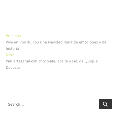
Navegación
Previous
Previous
post:
Vive en Puy du Fou una Navidad llena de emociones y de
de
historia
entradas
Next
Next
post:
Pan artesanal con chocolate, aceite y sal, de Quique
Dacosta
Search
…