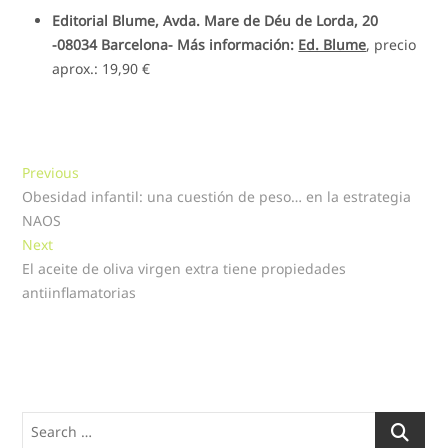
Editorial Blume, Avda. Mare de Déu de Lorda, 20
-08034 Barcelona- Más información:
Ed. Blume
, precio
aprox.: 19,90 €
Navegación
Previous
Previous
post:
Obesidad infantil: una cuestión de peso… en la estrategia
de
NAOS
entradas
Next
Next
post:
El aceite de oliva virgen extra tiene propiedades
antiinflamatorias
Search
…