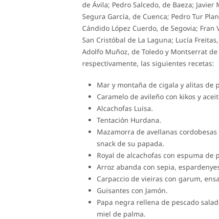
de Ávila; Pedro Salcedo, de Baeza; Javier
Segura García, de Cuenca; Pedro Tur Plan
Cándido López Cuerdo, de Segovia; Fran V
San Cristóbal de La Laguna; Lucía Freita
Adolfo Muñoz, de Toledo y Montserrat de 
respectivamente, las siguientes recetas:
Mar y montaña de cigala y alitas de po
Caramelo de avileño con kikos y aceit
Alcachofas Luisa.
Tentación Hurdana.
Mazamorra de avellanas cordobesas s
snack de su papada.
Royal de alcachofas con espuma de pi
Arroz abanda con sepia, espardenyes
Carpaccio de vieiras con garum, ensa
Guisantes con Jamón.
Papa negra rellena de pescado sala
miel de palma.