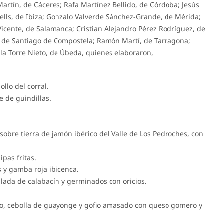
 Martín, de Cáceres; Rafa Martínez Bellido, de Córdoba; Jesús
ells, de Ibiza; Gonzalo Valverde Sánchez-Grande, de Mérida;
icente, de Salamanca; Cristian Alejandro Pérez Rodríguez, de
s, de Santiago de Compostela; Ramón Martí, de Tarragona;
la Torre Nieto, de Úbeda, quienes elaboraron,
llo del corral.
e de guindillas.
obre tierra de jamón ibérico del Valle de Los Pedroches, con
pas fritas.
 y gamba roja ibicenca.
lada de calabacín y germinados con oricios.
do, cebolla de guayonge y gofio amasado con queso gomero y