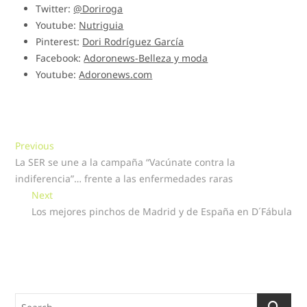
Twitter:
@Doriroga
Youtube:
Nutriguia
Pinterest:
Dori Rodríguez García
Facebook:
Adoronews-Belleza y moda
Youtube:
Adoronews.com
Navegación
Previous
Previous
post:
La SER se une a la campaña “Vacúnate contra la
de
indiferencia”… frente a las enfermedades raras
entradas
Next
Next
post:
Los mejores pinchos de Madrid y de España en D´Fábula
Search