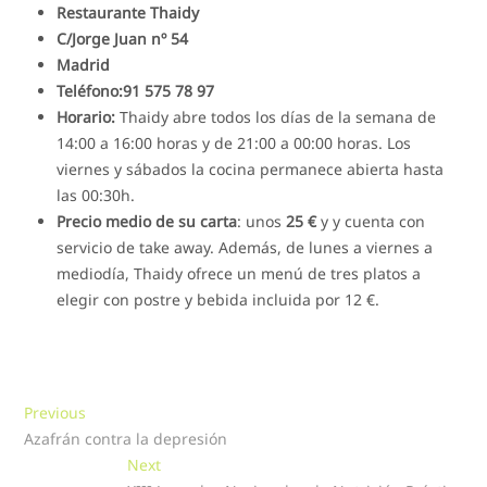
Restaurante Thaidy
C/Jorge Juan nº 54
Madrid
Teléfono:91 575 78 97
Horario:
Thaidy abre todos los días de la semana de
14:00 a 16:00 horas y de 21:00 a 00:00 horas. Los
viernes y sábados la cocina permanece abierta hasta
las 00:30h.
Precio medio de su carta
: unos
25 €
y y cuenta con
servicio de take away. Además, de lunes a viernes a
mediodía, Thaidy ofrece un menú de tres platos a
elegir con postre y bebida incluida por 12 €.
Navegación
Previous
Previous
post:
Azafrán contra la depresión
de
Next
Next
entradas